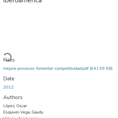
Iberoamérica
Loading...
Files
mejora-procesos-fomentar-competitividad.pdf
(641.99 KB)
Date
2012
Authors
López, Oscar
Esquivel-Vega, Gaudy