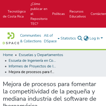
¿Cómo
publicar en
Tecnológico
Recursos
el
Políticas
Contácte
de Costa Rica
Educativos
Repositorio
TEC?
Communities
All of
Statistics
Log In
& Collections
DSpace
Home
Escuelas y Departamentos
Escuela de Ingeniería en Computación
Informes de Proyectos de Investigación
Mejora de procesos para fomentar la competitividad de la pequeña y mediana industria del software de Iberoamérica
Mejora de procesos para fomentar
la competitividad de la pequeña y
mediana industria del software de