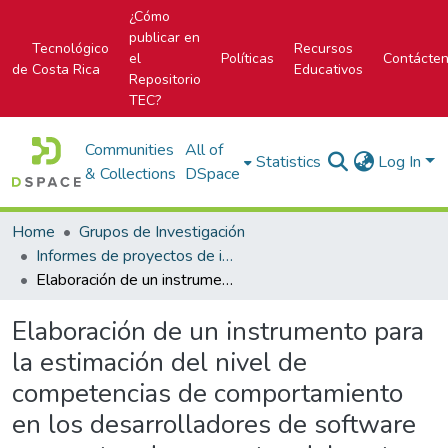
¿Cómo
publicar en
Tecnológico
Recursos
el
Políticas
Contácte
de Costa Rica
Educativos
Repositorio
TEC?
Communities
All of
Statistics
Log In
& Collections
DSpace
Home
Grupos de Investigación
Informes de proyectos de investigación
Elaboración de un instrumento para la estimación del nivel de competencias de comportamiento en los desarrolladores de software y gerentes de proyectos del sector de tecnologías digitales en Costa Rica. Documento 2
Elaboración de un instrumento para
la estimación del nivel de
competencias de comportamiento
en los desarrolladores de software