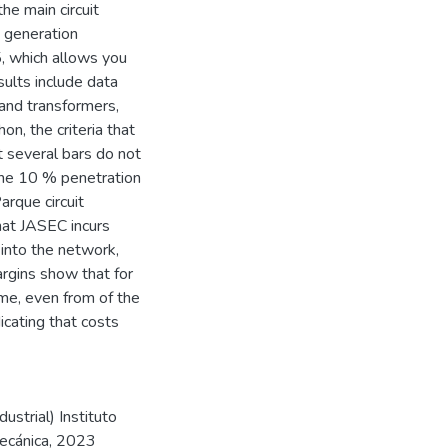
the main circuit
d generation
5, which allows you
ults include data
 and transformers,
on, the criteria that
at several bars do not
 the 10 % penetration
arque circuit
that JASEC incurs
into the network,
gins show that for
me, even from of the
cating that costs
strial) Instituto
mecánica, 2023