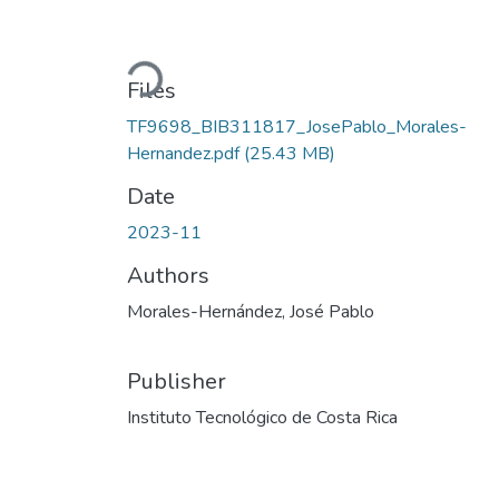
Loading...
Files
TF9698_BIB311817_JosePablo_Morales-
Hernandez.pdf
(25.43 MB)
Date
2023-11
Authors
Morales-Hernández, José Pablo
Publisher
Instituto Tecnológico de Costa Rica