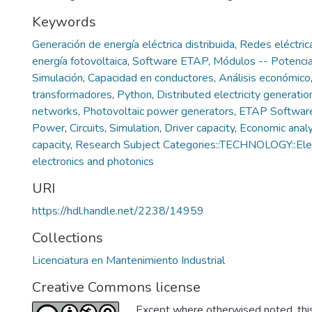
Keywords
Generación de energía eléctrica distribuida
,
Redes eléctric
energía fotovoltaica
,
Software ETAP
,
Módulos -- Potenci
Simulación
,
Capacidad en conductores
,
Análisis económico
transformadores
,
Python
,
Distributed electricity generatio
networks
,
Photovoltaic power generators
,
ETAP Softwar
Power
,
Circuits
,
Simulation
,
Driver capacity
,
Economic analy
capacity
,
Research Subject Categories::TECHNOLOGY::Elect
electronics and photonics
URI
https://hdl.handle.net/2238/14959
Collections
Licenciatura en Mantenimiento Industrial
Creative Commons license
Except where otherwised noted, this 