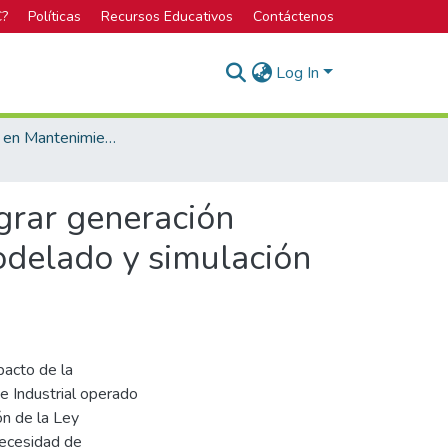
C?
Políticas
Recursos Educativos
Contáctenos
Log In
Licenciatura en Mantenimiento Industrial
egrar generación
odelado y simulación
pacto de la
ue Industrial operado
ón de la Ley
necesidad de