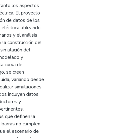
tanto los aspectos
ctrica. El proyecto
ión de datos de los
eléctrica utilizando
rios y el análisis
 la construcción del
 simulación del
 modelado y
la curva de
go, se crean
buida, variando desde
ealizar simulaciones
ados incluyen datos
ductores y
pertinentes.
os que definen la
s barras no cumplen
que el escenario de