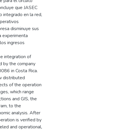
 para el circuito
concluye que JASEC
 integrado en la red,
perativos
presa disminuye sus
sa experimenta
los ingresos
e integration of
ted by the company
086 in Costa Rica.
w distributed
ects of the operation
tages, which range
ctions and GIS, the
ram, to the
omic analysis. After
peration is verified by
eled and operational,