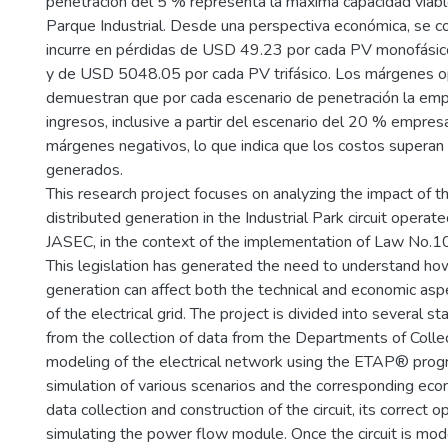
penetración del 5 % representa la máxima capacidad viable
Parque Industrial. Desde una perspectiva económica, se 
incurre en pérdidas de USD 49.23 por cada PV monofásico
y de USD 5048.05 por cada PV trifásico. Los márgenes o
demuestran que por cada escenario de penetración la em
ingresos, inclusive a partir del escenario del 20 % empre
márgenes negativos, lo que indica que los costos superan 
generados.
This research project focuses on analyzing the impact of th
distributed generation in the Industrial Park circuit opera
JASEC, in the context of the implementation of Law No.10
This legislation has generated the need to understand ho
generation can affect both the technical and economic asp
of the electrical grid. The project is divided into several s
from the collection of data from the Departments of Colle
modeling of the electrical network using the ETAP® prog
simulation of various scenarios and the corresponding econ
data collection and construction of the circuit, its correct o
simulating the power flow module. Once the circuit is mod