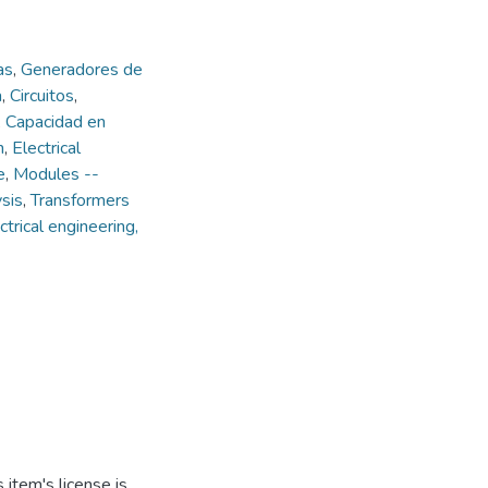
as
,
Generadores de
a
,
Circuitos
,
,
Capacidad en
n
,
Electrical
e
,
Modules --
sis
,
Transformers
rical engineering,
item's license is