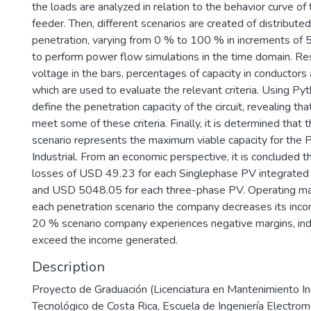
the loads are analyzed in relation to the behavior curve of 
feeder. Then, different scenarios are created of distribute
penetration, varying from 0 % to 100 % in increments of 
to perform power flow simulations in the time domain. Res
voltage in the bars, percentages of capacity in conductors
which are used to evaluate the relevant criteria. Using Pyth
define the penetration capacity of the circuit, revealing th
meet some of these criteria. Finally, it is determined that
scenario represents the maximum viable capacity for the P
Industrial. From an economic perspective, it is concluded 
losses of USD 49.23 for each Singlephase PV integrated 
and USD 5048.05 for each three-phase PV. Operating mar
each penetration scenario the company decreases its inco
20 % scenario company experiences negative margins, indi
exceed the income generated.
Description
Proyecto de Graduación (Licenciatura en Mantenimiento Indu
Tecnológico de Costa Rica, Escuela de Ingeniería Electro