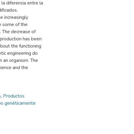
la diferencia entre la
ificados.
e increasingly
re some of the
s. The decrease of
f production has been
bout the functioning
etic engineering do
in an organism. The
cience and the
s
,
Productos
os genéticamente