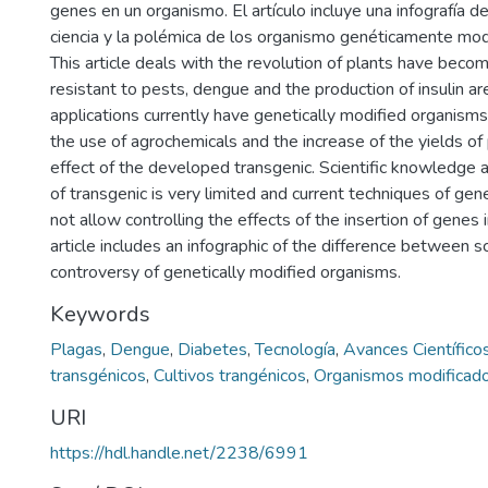
genes en un organismo. El artículo incluye una infografía de 
ciencia y la polémica de los organismo genéticamente mod
This article deals with the revolution of plants have becom
resistant to pests, dengue and the production of insulin a
applications currently have genetically modified organism
the use of agrochemicals and the increase of the yields o
effect of the developed transgenic. Scientific knowledge a
of transgenic is very limited and current techniques of gen
not allow controlling the effects of the insertion of genes 
article includes an infographic of the difference between s
controversy of genetically modified organisms.
Keywords
Plagas
,
Dengue
,
Diabetes
,
Tecnología
,
Avances Científico
transgénicos
,
Cultivos trangénicos
,
Organismos modificad
URI
https://hdl.handle.net/2238/6991