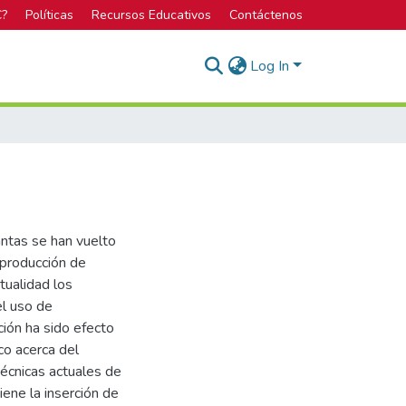
C?
Políticas
Recursos Educativos
Contáctenos
Log In
lantas se han vuelto
 producción de
tualidad los
l uso de
ión ha sido efecto
co acerca del
técnicas actuales de
iene la inserción de