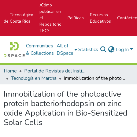
¿Cómo
publicar en
Tecnológico
Recursos
el
Políticas
Contácte
de Costa Rica
Educativos
Repositorio
TEC?
Communities
All of
Statistics
Log In
& Collections
DSpace
Home
Portal de Revistas del Instituto Tecnológico de Costa Rica
Tecnología en Marcha
Immobilization of the photoactive protein bacteriorhodopsin on zinc oxide Application in Bio-Sensitized Solar Cells
Immobilization of the photoactive
protein bacteriorhodopsin on zinc
oxide Application in Bio-Sensitized
Solar Cells