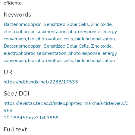
eficiente.
Keywords
Bacteriorhodopsin
,
Sensitized Solar Cells
,
Zinc oxide
,
electrophoretic sedimentation
,
photoresponse
,
energy
conversion
,
bio-photovoltaic cells
,
biofunctionalization
,
Bacteriorhodopsin
,
Sensitized Solar Cells
,
Zinc oxide
,
electrophoretic sedimentation
,
photoresponse
,
energy
conversion
,
bio-photovoltaic cells
,
biofunctionalization
URI
https://hdl.handle.net/2238/17535
See / DOI
https://revistas.tec.ac.cr/index.php/tec_marcha/article/view/3
959
10.18845/tm.v31i4.3959
Full text