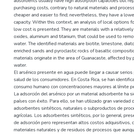
adsorbents usually have high adsorption capacities but re
purchasing costs, contrary to natural materials and proce
cheaper and easier to find; nevertheless, they have a low
capacity. Within this context, an analysis of local options f
low cost is presented. They are materials with a relatively 
oxides, aluminum and titanium, that could be used to remo
water. The identified materials are biotite, limestone, dia
enriched sands and pyroclastic rocks of basaltic compositi
materials originate in the area of Guanacaste, affected by 
water.
El arsénico presente en agua puede llegar a causar serios
salud de los consumidores. En Costa Rica, se han identifi
consumo humano con concentraciones mayores al límite pe
La adsorción del arsénico por un material adsorbente ha si
países con éxito. Para ello, se han utilizado gran variedad
adsorbentes sintéticos, naturales o subproductos de proce
agrícolas. Los adsorbentes sintéticos, por lo general, pre
de adsorción pero representan altos costos adquisitivos, 
materiales naturales y de residuos de procesos que aunqu