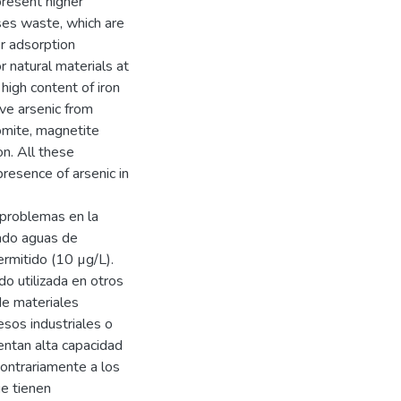
present higher
sses waste, which are
er adsorption
or natural materials at
high content of iron
ve arsenic from
tomite, magnetite
on. All these
presence of arsenic in
 problemas en la
cado aguas de
rmitido (10 µg/L).
do utilizada en otros
 de materiales
sos industriales o
sentan alta capacidad
contrariamente a los
e tienen