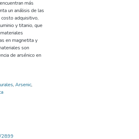
 encuentran más
ta un análisis de las
 costo adquisitivo,
uminio y titanio, que
 materiales
icas en magnetita y
materiales son
encia de arsénico en
urales
,
Arsenic
,
ca
ew/2899