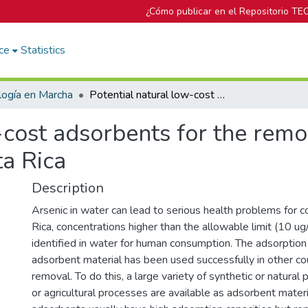
¿Cómo publicar en el Repositorio TE
ce
Statistics
logía en Marcha
Potential natural low-cost adsorbents for the removal of arsenic in drinking water in Costa Rica
-cost adsorbents for the remov
ta Rica
Description
Arsenic in water can lead to serious health problems for 
Rica, concentrations higher than the allowable limit (10 u
identified in water for human consumption. The adsorption 
adsorbent material has been used successfully in other cou
removal. To do this, a large variety of synthetic or natural 
or agricultural processes are available as adsorbent materi