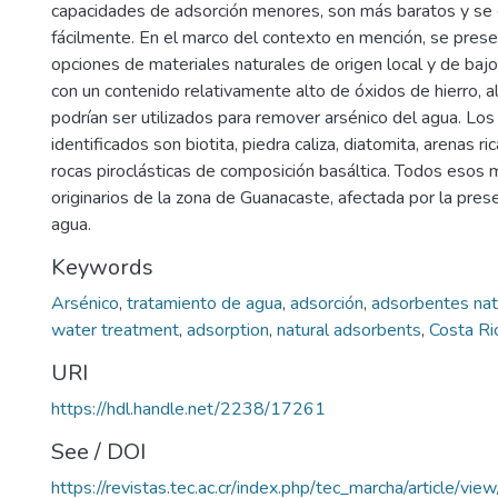
capacidades de adsorción menores, son más baratos y se
fácilmente. En el marco del contexto en mención, se presen
opciones de materiales naturales de origen local y de bajo
con un contenido relativamente alto de óxidos de hierro, al
podrían ser utilizados para remover arsénico del agua. Los
identificados son biotita, piedra caliza, diatomita, arenas r
rocas piroclásticas de composición basáltica. Todos esos 
originarios de la zona de Guanacaste, afectada por la pres
agua.
Keywords
Arsénico
,
tratamiento de agua
,
adsorción
,
adsorbentes nat
water treatment
,
adsorption
,
natural adsorbents
,
Costa Ri
URI
https://hdl.handle.net/2238/17261
See / DOI
https://revistas.tec.ac.cr/index.php/tec_marcha/article/vi