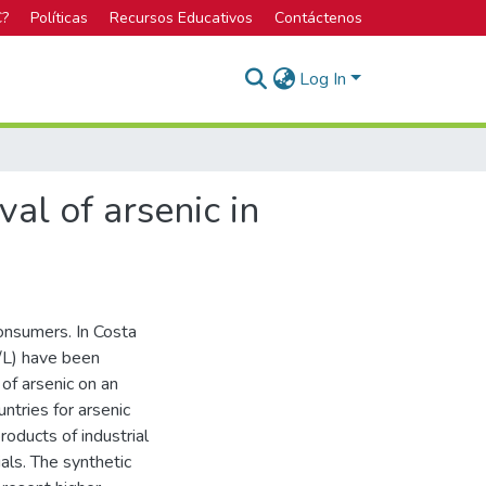
C?
Políticas
Recursos Educativos
Contáctenos
Log In
al of arsenic in
consumers. In Costa
g/L) have been
of arsenic on an
ntries for arsenic
products of industrial
als. The synthetic