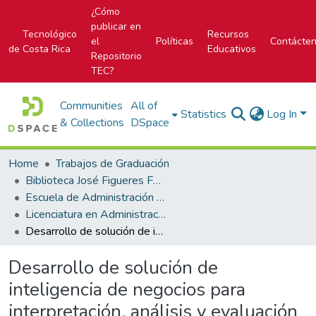
¿Cómo
publicar en
Tecnológico
Recursos
el
Políticas
Contácte
de Costa Rica
Educativos
Repositorio
TEC?
Communities
All of
Statistics
Log In
& Collections
DSpace
Home
Trabajos de Graduación
Biblioteca José Figueres Ferrer
Escuela de Administración de Tecnologías de Información (antes era Área Académica de Administración de Tecnologías de Información)
Licenciatura en Administración de Tecnología de Información
Desarrollo de solución de inteligencia de negocios para interpretación, análisis y evaluación de indicadores clave de desempeño relacionados con el procesamiento de criptomonedas. Caso: Progressio Digital
Desarrollo de solución de
inteligencia de negocios para
interpretación, análisis y evaluación