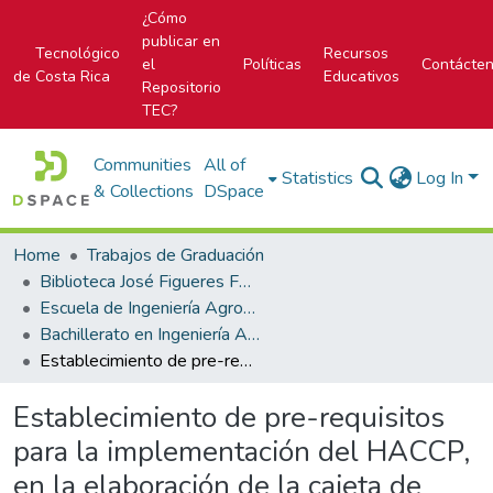
¿Cómo
publicar en
Tecnológico
Recursos
el
Políticas
Contácte
de Costa Rica
Educativos
Repositorio
TEC?
Communities
All of
Statistics
Log In
& Collections
DSpace
Home
Trabajos de Graduación
Biblioteca José Figueres Ferrer
Escuela de Ingeniería Agropecuaria Administrativa
Bachillerato en Ingeniería Agropecuaria Administrativa
Establecimiento de pre-requisitos para la implementación del HACCP, en la elaboración de la cajeta de leche producida por la Comercializadora Berlau S.A. Roselló.
Establecimiento de pre-requisitos
para la implementación del HACCP,
en la elaboración de la cajeta de