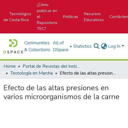
¿Cómo
publicar en
Tecnológico
Recursos
el
Políticas
Contácte
de Costa Rica
Educativos
Repositorio
TEC?
Communities
All of
Statistics
Log In
& Collections
DSpace
Home
Portal de Revistas del Instituto Tecnológico de Costa Rica
Tecnología en Marcha
Efecto de las altas presiones en varios microorganismos de la carne
Efecto de las altas presiones en
varios microorganismos de la carne