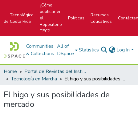
¿Cómo
publicar en
Tecnológico
Recursos
el
Políticas
Contácte
de Costa Rica
Educativos
Repositorio
TEC?
Communities
All of
Statistics
Log In
& Collections
DSpace
Home
Portal de Revistas del Instituto Tecnológico de Costa Rica
Tecnología en Marcha
El higo y sus posibilidades de mercado
El higo y sus posibilidades de
mercado