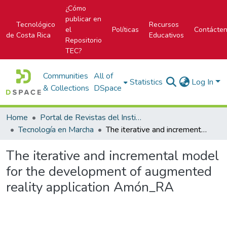
¿Cómo
publicar en
Tecnológico
Recursos
el
Políticas
Contácte
de Costa Rica
Educativos
Repositorio
TEC?
Communities
All of
Statistics
Log In
& Collections
DSpace
Home
Portal de Revistas del Instituto Tecnológico de Costa Rica
Tecnología en Marcha
The iterative and incremental model for the development of augmented reality application Amón_RA
The iterative and incremental model
for the development of augmented
reality application Amón_RA