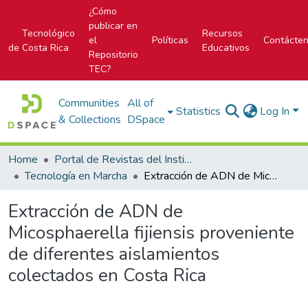
¿Cómo
publicar en
Tecnológico
Recursos
el
Políticas
Contácte
de Costa Rica
Educativos
Repositorio
TEC?
Communities
All of
Statistics
Log In
& Collections
DSpace
Home
Portal de Revistas del Instituto Tecnológico de Costa Rica
Tecnología en Marcha
Extracción de ADN de Micosphaerella fijiensis proveniente de diferentes aislamientos colectados en Costa Rica
Extracción de ADN de
Micosphaerella fijiensis proveniente
de diferentes aislamientos
colectados en Costa Rica