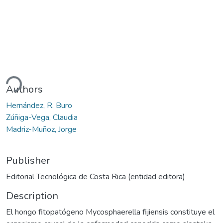
ding...
Authors
Hernández, R. Buro
Zúñiga-Vega, Claudia
Madriz-Muñoz, Jorge
Publisher
Editorial Tecnológica de Costa Rica (entidad editora)
Description
El hongo fitopatógeno Mycosphaerella fijiensis constituye el