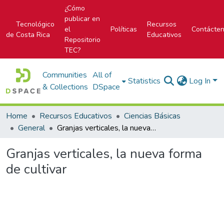
¿Cómo
publicar en
Tecnológico
Recursos
el
Políticas
Contácte
de Costa Rica
Educativos
Repositorio
TEC?
Communities
All of
Statistics
Log In
& Collections
DSpace
Home
Recursos Educativos
Ciencias Básicas
General
Granjas verticales, la nueva forma de cultivar
Granjas verticales, la nueva forma
de cultivar