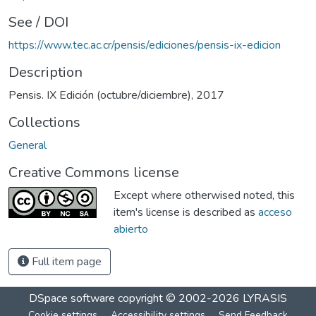
See / DOI
https://www.tec.ac.cr/pensis/ediciones/pensis-ix-edicion
Description
Pensis. IX Edición (octubre/diciembre), 2017
Collections
General
Creative Commons license
Except where otherwised noted, this
item's license is described as
acceso
abierto
Full item page
DSpace software
copyright © 2002-2026
LYRASIS
Cookie settings
Accessibility settings
Send Feedback