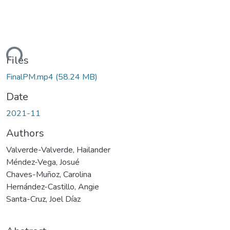
ding...
Files
FinalPM.mp4
(58.24 MB)
Date
2021-11
Authors
Valverde-Valverde, Hailander
Méndez-Vega, Josué
Chaves-Muñoz, Carolina
Hernández-Castillo, Angie
Santa-Cruz, Joel Díaz