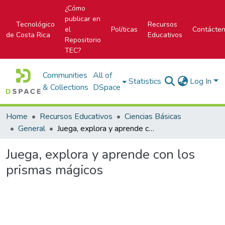
¿Cómo
publicar en
Tecnológico
Recursos
el
Políticas
Contácte
de Costa Rica
Educativos
Repositorio
TEC?
Communities
All of
Statistics
Log In
& Collections
DSpace
Home
Recursos Educativos
Ciencias Básicas
General
Juega, explora y aprende con los prismas mágicos
Juega, explora y aprende con los
prismas mágicos