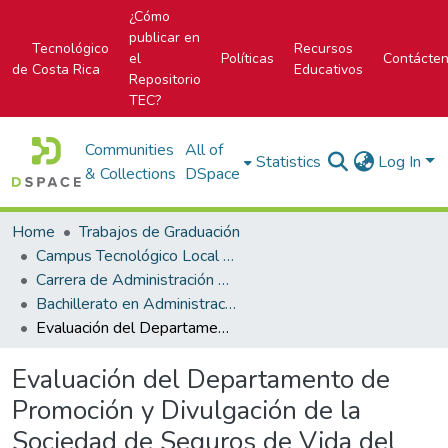
¿Cómo
publicar en
Tecnológico
Recursos
el
Políticas
Contácte
de Costa Rica
Educativos
Repositorio
TEC?
Communities
All of
Statistics
Log In
& Collections
DSpace
Home
Trabajos de Graduación
Campus Tecnológico Local San José
Carrera de Administración de Empresa
Bachillerato en Administración de Empresas
Evaluación del Departamento de Promoción y Divulgación de la Sociedad de Seguros de Vida del Magisterio Nacional
Evaluación del Departamento de
Promoción y Divulgación de la
Sociedad de Seguros de Vida del