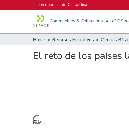
Tecnológico de Costa Rica
Communities & Collections
All of DSpa
Home
Recursos Educativos
Ciencias Bási
El reto de los países
Loading...
Files