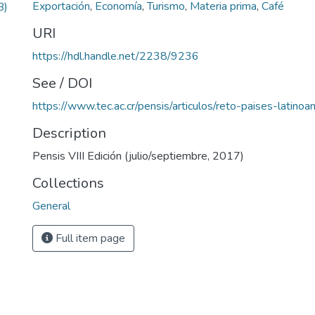
Exportación
,
Economía
,
Turismo
,
Materia prima
,
Café
B)
URI
https://hdl.handle.net/2238/9236
See / DOI
https://www.tec.ac.cr/pensis/articulos/reto-paises-latino
Description
Pensis VIII Edición (julio/septiembre, 2017)
Collections
General
Full item page