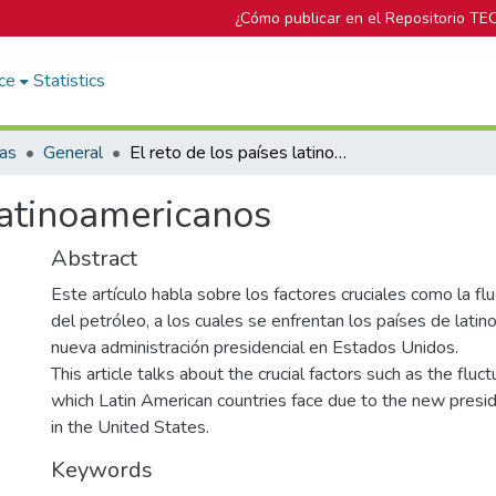
¿Cómo publicar en el Repositorio TE
ce
Statistics
cas
General
El reto de los países latinoamericanos
 latinoamericanos
Abstract
Este artículo habla sobre los factores cruciales como la flu
del petróleo, a los cuales se enfrentan los países de latin
nueva administración presidencial en Estados Unidos.
This article talks about the crucial factors such as the fluctu
which Latin American countries face due to the new presid
in the United States.
Keywords