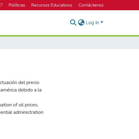
C?
Políticas
Recursos Educativos
Contáctenos
Log In
ctuación del precio
oamérica debido a la
ation of oil prices,
ential administration