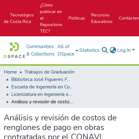
¿Cómo
publicar en
Tecnológico
Recursos
el
Políticas
Contácte
de Costa Rica
Educativos
Repositorio
TEC?
Communities
All of
Statistics
Log In
& Collections
DSpace
Home
Trabajos de Graduación
Biblioteca José Figueres Ferrer
Escuela de Ingeniería en Construcción
Licenciatura en Ingeniería en Construcción
Análisis y revisión de costos de renglones de pago en obras contratadas por el CONAVI.
Análisis y revisión de costos de
renglones de pago en obras
contratadas por el CONAVI.