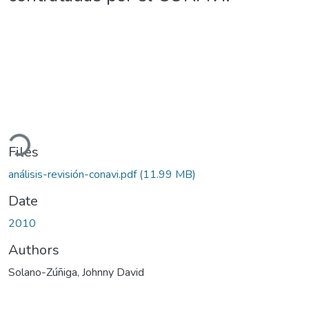
ading...
Files
análisis-revisión-conavi.pdf
(11.99 MB)
Date
2010
Authors
Solano-Zúñiga, Johnny David