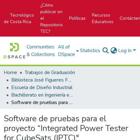
¿Cómo
publicar en
Tecnológico
Recursos
el
Políticas
Contácte
de Costa Rica
Educativos
Repositorio
TEC?
Communities
All of
Statistics
Log In
& Collections
DSpace
Home
Trabajos de Graduación
Biblioteca José Figueres Ferrer
Escuela de Diseño Industrial
Bachillerato en Ingeniería en Diseño Industrial
Software de pruebas para el proyecto “Integrated Power Tester for CubeSats (IPTC)"
Software de pruebas para el
proyecto “Integrated Power Tester
for CubeSats (IPTC)"