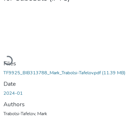
Loading...
Files
TF9925_BIB313788_Mark_Trabolsi-Tafelov.pdf
(11.39 MB)
Date
2024-01
Authors
Trabolsi-Tafelov, Mark