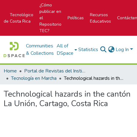
¿Cómo
publicar en
Tecnológico
Recursos
el
Políticas
Contácte
de Costa Rica
Educativos
Repositorio
TEC?
Communities
All of
Statistics
Log In
& Collections
DSpace
Home
Portal de Revistas del Instituto Tecnológico de Costa Rica
Tecnología en Marcha
Technological hazards in the cantón La Unión, Cartago, Costa Rica
Technological hazards in the cantón
La Unión, Cartago, Costa Rica