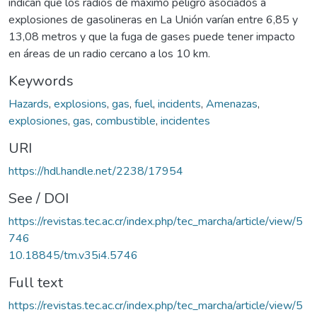
indican que los radios de máximo peligro asociados a
explosiones de gasolineras en La Unión varían entre 6,85 y
13,08 metros y que la fuga de gases puede tener impacto
en áreas de un radio cercano a los 10 km.
Keywords
Hazards
,
explosions
,
gas
,
fuel
,
incidents
,
Amenazas
,
explosiones
,
gas
,
combustible
,
incidentes
URI
https://hdl.handle.net/2238/17954
See / DOI
https://revistas.tec.ac.cr/index.php/tec_marcha/article/view/5
746
10.18845/tm.v35i4.5746
Full text
https://revistas.tec.ac.cr/index.php/tec_marcha/article/view/5