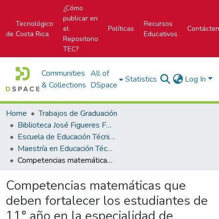
¿Cómo
publicar en
Tecnológico
Recursos
el
Políticas
Contácte
de Costa Rica
Educativos
Repositorio
TEC?
Communities
All of
Statistics
Log In
& Collections
DSpace
Home
Trabajos de Graduación
Biblioteca José Figueres Ferrer
Escuela de Educación Técnica
Maestría en Educación Técnica
Competencias matemáticas que deben fortalecer los estudiantes de 11° año en la especialidad de Dibujo Arquitectónico del Colegio Técnico Profesional de Oreamuno, para la elaboración de presupuestos de obras civiles
Competencias matemáticas que
deben fortalecer los estudiantes de
11° año en la especialidad de