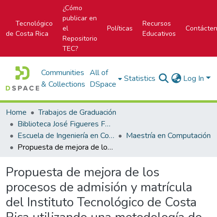
¿Cómo
publicar en
Tecnológico
Recursos
el
Políticas
Contácte
de Costa Rica
Educativos
Repositorio
TEC?
Communities
All of
Statistics
Log In
& Collections
DSpace
Home
Trabajos de Graduación
Biblioteca José Figueres Ferrer
Escuela de Ingeniería en Computación
Maestría en Computación
Propuesta de mejora de los procesos de admisión y matrícula del Instituto Tecnológico de Costa Rica utilizando una metodología de BPM
Propuesta de mejora de los
procesos de admisión y matrícula
del Instituto Tecnológico de Costa