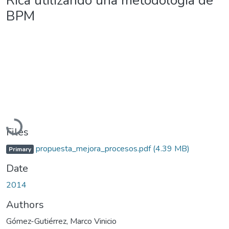
Rica utilizando una metodología de
BPM
Loading...
Files
propuesta_mejora_procesos.pdf
(4.39 MB)
Primary
Date
2014
Authors
Gómez-Gutiérrez, Marco Vinicio