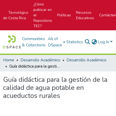
¿Cómo
publicar en
Tecnológico
Recursos
el
Políticas
Contácte
de Costa Rica
Educativos
Repositorio
TEC?
Communities
All of
Statistics
Log In
& Collections
DSpace
Home
Desarrollo Académico
Desarrollo Académico
Guía didáctica para la gestión de la calidad de agua potable en acueductos rurales
Guía didáctica para la gestión de la
calidad de agua potable en
acueductos rurales