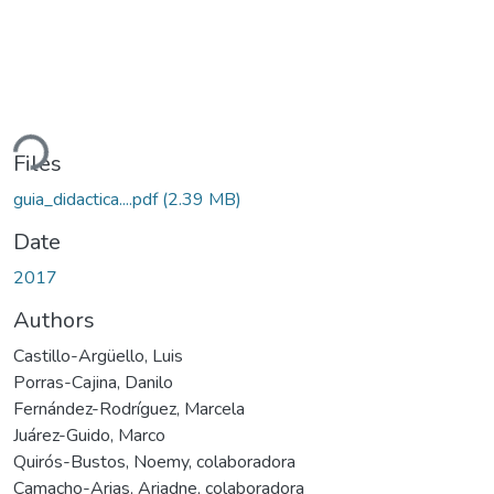
ding...
Files
guia_didactica....pdf
(2.39 MB)
Date
2017
Authors
Castillo-Argüello, Luis
Porras-Cajina, Danilo
Fernández-Rodríguez, Marcela
Juárez-Guido, Marco
Quirós-Bustos, Noemy, colaboradora
Camacho-Arias, Ariadne, colaboradora