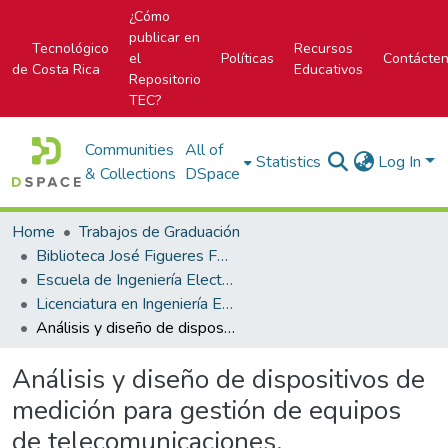
¿Cómo
publicar en
Tecnológico
Recursos
el
Políticas
Contácte
de Costa Rica
Educativos
Repositorio
TEC?
Communities
All of
Statistics
Log In
& Collections
DSpace
Home
Trabajos de Graduación
Biblioteca José Figueres Ferrer
Escuela de Ingeniería Electrónica
Licenciatura en Ingeniería Electrónica
Análisis y diseño de dispositivos de medición para gestión de equipos de telecomunicaciones.
Análisis y diseño de dispositivos de
medición para gestión de equipos
de telecomunicaciones.