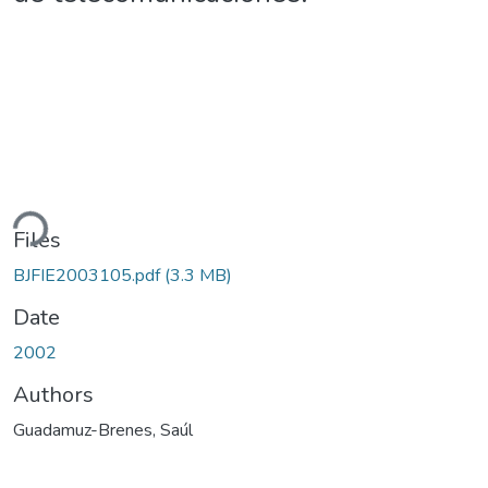
ding...
Files
BJFIE2003105.pdf
(3.3 MB)
Date
2002
Authors
Guadamuz-Brenes, Saúl