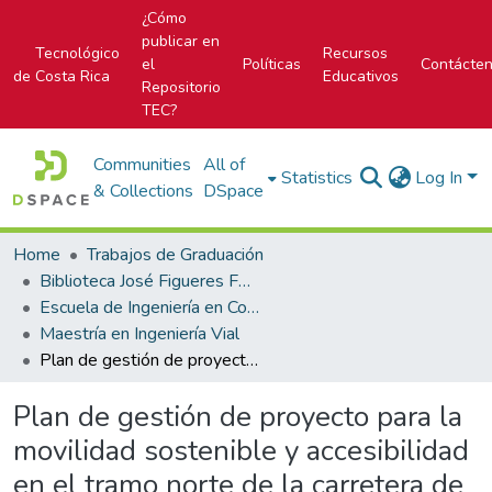
¿Cómo
publicar en
Tecnológico
Recursos
el
Políticas
Contácte
de Costa Rica
Educativos
Repositorio
TEC?
Communities
All of
Statistics
Log In
& Collections
DSpace
Home
Trabajos de Graduación
Biblioteca José Figueres Ferrer
Escuela de Ingeniería en Construcción
Maestría en Ingeniería Vial
Plan de gestión de proyecto para la movilidad sostenible y accesibilidad en el tramo norte de la carretera de Circunvalación
Plan de gestión de proyecto para la
movilidad sostenible y accesibilidad
en el tramo norte de la carretera de