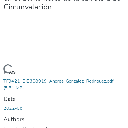
Circunvalación
ding...
Files
TF9421_BIB308919_Andrea_Gonzalez_Rodriguez.pdf
(5.51 MB)
Date
2022-08
Authors