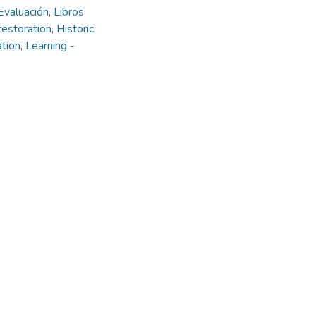
Evaluación
,
Libros
restoration
,
Historic
ation
,
Learning -