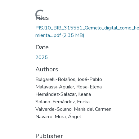
Loading...
Files
PISJ10_BIB_315551_Gemelo_digital_como_he
mienta....pdf
(2.35 MB)
Date
2025
Authors
Bulgarelli-Bolaños, José-Pablo
Malavassi-Aguilar, Rosa-Elena
Hernández-Salazar, Ileana
Solano-Fernández, Ericka
Valverde-Solano, María del Carmen
Navarro-Mora, Ángel
Publisher