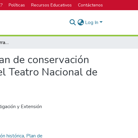
C?
Políticas
Recursos Educativos
Contáctenos
Log In
Gemelo digital como herramienta de gestión del plan de conservación programada: Caso de estudio: foyer y fumadores del Teatro Nacional de Costa Rica
lan de conservación
l Teatro Nacional de
tigación y Extensión
ón histórica
,
Plan de