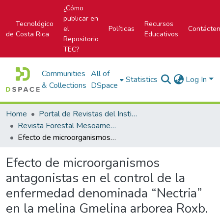
¿Cómo
publicar en
Tecnológico
Recursos
el
Políticas
Contácte
de Costa Rica
Educativos
Repositorio
TEC?
Communities
All of
Statistics
Log In
& Collections
DSpace
Home
Portal de Revistas del Instituto Tecnológico de Costa Rica
Revista Forestal Mesoamericana Kurú
Efecto de microorganismos antagonistas en el control de la enfermedad denominada “Nectria” en la melina Gmelina arborea Roxb.
Efecto de microorganismos
antagonistas en el control de la
enfermedad denominada “Nectria”
en la melina Gmelina arborea Roxb.