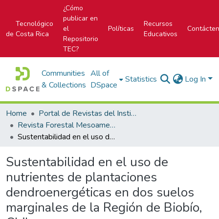
¿Cómo
publicar en
Tecnológico
Recursos
el
Políticas
Contácte
de Costa Rica
Educativos
Repositorio
TEC?
Communities
All of
Statistics
Log In
& Collections
DSpace
Home
Portal de Revistas del Instituto Tecnológico de Costa Rica
Revista Forestal Mesoamericana Kurú
Sustentabilidad en el uso de nutrientes de plantaciones dendroenergéticas en dos suelos marginales de la Región de Biobío, Chile
Sustentabilidad en el uso de
nutrientes de plantaciones
dendroenergéticas en dos suelos
marginales de la Región de Biobío,