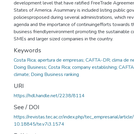
development level that have ratified FreeTrade Agreemen
States of America. Asummary is included listing public g
policiesproposed during several administrations, which rev
agenda and the importance of continuingefforts towards the
business friendlyenvironment promoting the sustainable 
SMEs and larger sized companies in the country.
Keywords
Costa Rica; apertura de empresas; CAFTA-DR; clima de ne
Doing Business; Costa Rica; company establishing; CAFT
climate; Doing Business ranking
URI
https://hdl.handle.net/2238/8114
See / DOI
https://revistas.tec.ac.cr/index.php/tec_empresarial/artic
10.18845/te.v7i3.1574