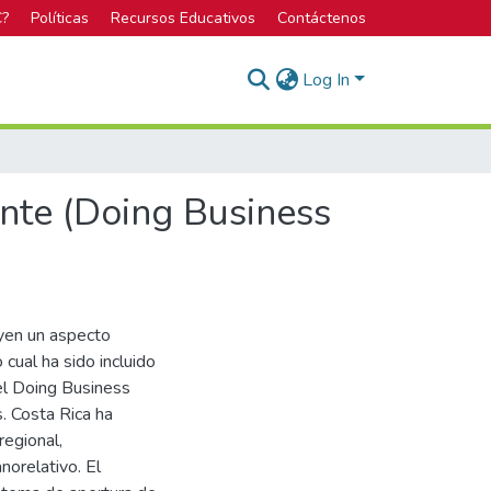
C?
Políticas
Recursos Educativos
Contáctenos
Log In
ente (Doing Business
uyen un aspecto
 cual ha sido incluido
el Doing Business
. Costa Rica ha
regional,
norelativo. El