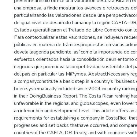
presente artículo ofrece una valoración deCosta Rica en e
una empresa, a finde mostrar los avances o retrocesos del
particularizando las valoraciones desde una perspectivac
de igual nivel de desarrollo humanoy la región CAFTA-DR, 
Estados queratificaron el Tratado de Libre Comercio con 
Para contextualizar estas valoraciones, se incluyeun recuen
públicas en materia de trámitespropuestas en varias admini
devela laagenda pendiente, así como la importancia de con
esfuerzos orientados hacia la consolidación deun entorno
negocios que promueva lacompetitividad sostenible del p
del país,en particular las MiPymes. AbstractNecessary reg
a companyconstitute a basic step in a country’s “business
been systematically included since 2004 incountry rankin
in their DoingBusiness Report. The Costa Rican ranking h
unfavorable in the regional and globalscopes, even lower 
an inferior humandevelopment level. This article offers a
requirements for establishing a company in CostaRica, th
progresses and set backs thathave occurred, and compare
countriesof the CAFTA-DR Treaty, and with countries with