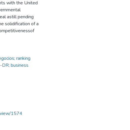
ts with the United
overnmental
eal astill pending
 solidification of a
competitivenessof
gocios; ranking
A-DR; business
le/view/1574