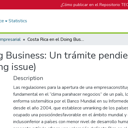
¿Cómo publicar en el Repositorio TE
ce
Statistics
mpresarial
Costa Rica en el Doing Business: Un trámite pendiente (Doing Business in Costa Rica: a pending issue)
g Business: Un trámite pendi
ng issue)
Description
Las regulaciones para la apertura de una empresaconstit
fundamental en el “clima parahacer negocios” de un país, lo
enforma sistemática por el Banco Mundial en su Informed
desde el año 2004, que establece unranking de los países
ocupado una posicióndesfavorable en el ámbito mundial y 
inclusoinferior a países con menor nivel de desarrollo huma