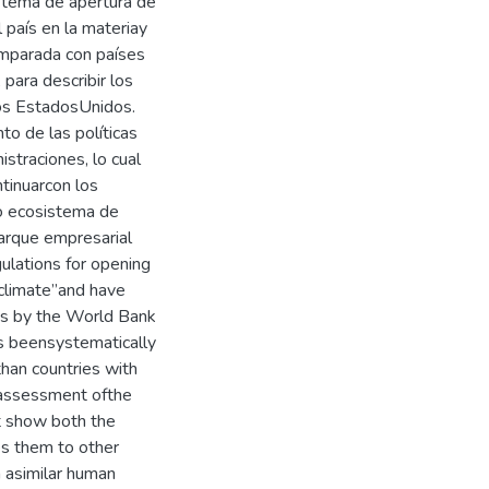
l tema de apertura de
 país en la materiay
omparada con países
para describir los
los EstadosUnidos.
to de las políticas
straciones, lo cual
tinuarcon los
 o ecosistema de
arque empresarial
ulations for opening
 climate”and have
gs by the World Bank
as beensystematically
than countries with
n assessment ofthe
at show both the
s them to other
 asimilar human