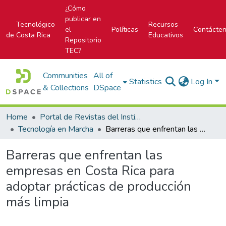
¿Cómo
publicar en
Tecnológico
Recursos
el
Políticas
Contácte
de Costa Rica
Educativos
Repositorio
TEC?
Communities
All of
Statistics
Log In
& Collections
DSpace
Home
Portal de Revistas del Instituto Tecnológico de Costa Rica
Tecnología en Marcha
Barreras que enfrentan las empresas en Costa Rica para adoptar prácticas de producción más limpia
Barreras que enfrentan las
empresas en Costa Rica para
adoptar prácticas de producción
más limpia