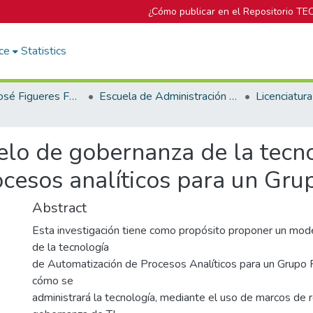
¿Cómo publicar en el Repositorio TE
ce
Statistics
Biblioteca José Figueres Ferrer
Escuela de Administración de Tecnologías de Información (antes era Área Académica de Administración de Tecnologías de Información)
lo de gobernanza de la tecn
cesos analíticos para un Gru
Abstract
Esta investigación tiene como propósito proponer un mo
de la tecnología
de Automatización de Procesos Analíticos para un Grupo F
cómo se
administrará la tecnología, mediante el uso de marcos de r