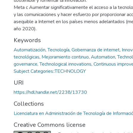
sostenible y fomentar la innovación.
Meta c Aumentar significativamente el acceso a la tecnolo
y las comunicaciones y hacer esfuerzo por proporcionar ac
asequible a Internet en los países menos adelantados (me
año 2020).
Keywords
Automatización
,
Tecnología
,
Gobernanza de internet
,
Innov
tecnológicas
,
Mejoramiento continuo
,
Automation
,
Techno
governance
,
Technological innovations
,
Continuous improv
Subject Categories::TECHNOLOGY
URI
https://hdl.handle.net/2238/13730
Collections
Licenciatura en Administración de Tecnología de Informaci
Creative Commons license