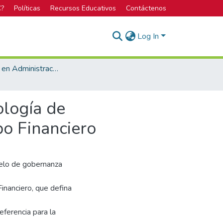
C?
Políticas
Recursos Educativos
Contáctenos
Log In
Licenciatura en Administración de Tecnología de Información
ología de
po Financiero
delo de gobernanza
inanciero, que defina
eferencia para la