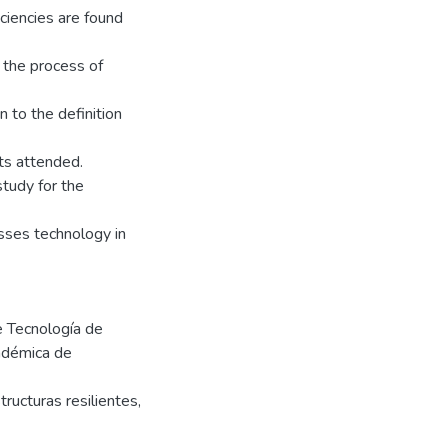
ciencies are found
, the process of
 to the definition
ts attended.
study for the
sses technology in
e Tecnología de
cadémica de
ructuras resilientes,