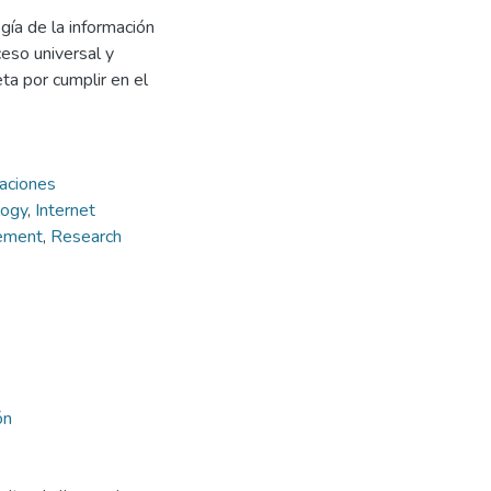
gía de la información
ceso universal y
ta por cumplir en el
aciones
logy
,
Internet
ement
,
Research
ón