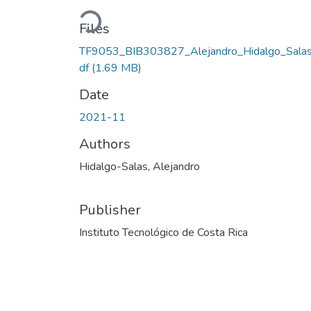
Loading...
Files
TF9053_BIB303827_Alejandro_Hidalgo_Salas
df
(1.69 MB)
Date
2021-11
Authors
Hidalgo-Salas, Alejandro
Publisher
Instituto Tecnológico de Costa Rica