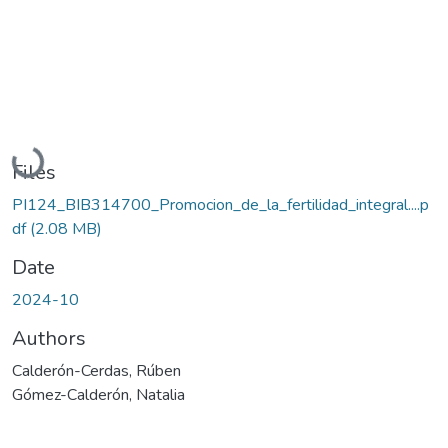
Loading...
Files
PI124_BIB314700_Promocion_de_la_fertilidad_integral....p
df
(2.08 MB)
Date
2024-10
Authors
Calderón-Cerdas, Rúben
Gómez-Calderón, Natalia