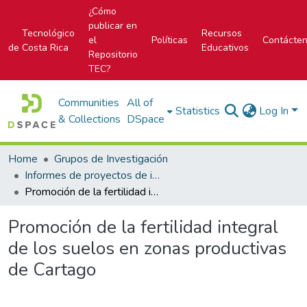
¿Cómo
publicar en
Tecnológico
Recursos
el
Políticas
Contácte
de Costa Rica
Educativos
Repositorio
TEC?
Communities
All of
Statistics
Log In
& Collections
DSpace
Home
Grupos de Investigación
Informes de proyectos de investigación
Promoción de la fertilidad integral de los suelos en zonas productivas de Cartago
Promoción de la fertilidad integral
de los suelos en zonas productivas
de Cartago