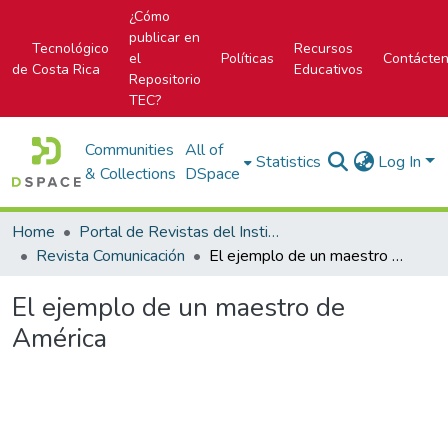
¿Cómo
publicar en
Tecnológico
Recursos
el
Políticas
Contácte
de Costa Rica
Educativos
Repositorio
TEC?
Communities
All of
Statistics
Log In
& Collections
DSpace
Home
Portal de Revistas del Instituto Tecnológico de Costa Rica
Revista Comunicación
El ejemplo de un maestro de América
El ejemplo de un maestro de
América