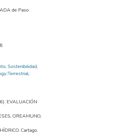
 ASADA de Paso
38
nto
,
Sostenibilidad
,
::Terrestrial,
016). EVALUACIÓN
ESES, OREAMUNO,
DRICO. Cartago.