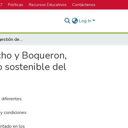
C?
Políticas
Recursos Educativos
Contáctenos
Log In
Evaluación de la gestión de la ASADA de Paso Ancho y Boqueron, Cipreses, Oreamuno, desde una perspectiva del uso sostenible del recurso hídrico
cho y Boqueron,
 sostenible del
s diferentes
 y condiciones
entado en los