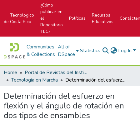
¿Cómo
publicar en
Tecnológico
Recursos
el
Políticas
Contácte
de Costa Rica
Educativos
Repositorio
TEC?
Communities
All of
Statistics
Log In
& Collections
DSpace
Home
Portal de Revistas del Instituto Tecnológico de Costa Rica
Tecnología en Marcha
Determinación del esfuerzo en flexión y el ángulo de rotación en dos tipos de ensambles
Determinación del esfuerzo en
flexión y el ángulo de rotación en
dos tipos de ensambles