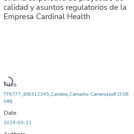
calidad y asuntos regulatorios de la
Empresa Cardinal Health
Loading...
Files
TF9777_BIB312345_Carolina_Camacho-Carranza.pdf
(3.08
MB)
Date
2024-03-21