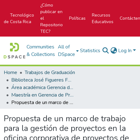
¿Cómo
publicar en
Tecnológico
Recursos
el
Políticas
Contácte
de Costa Rica
Educativos
Repositorio
TEC?
Communities
All of
Statistics
Log In
& Collections
DSpace
Home
Trabajos de Graduación
Biblioteca José Figueres Ferrer
Área académica Gerencia de Proyectos
Maestría en Gerencia de Proyectos
Propuesta de un marco de trabajo para la gestión de proyectos en la oficina corporativa de proyectos de calidad y asuntos regulatorios de la Empresa Cardinal Health
Propuesta de un marco de trabajo
para la gestión de proyectos en la
oficina corporativa de proyectos de