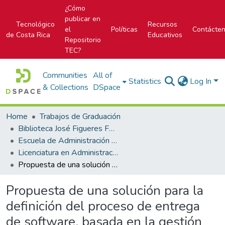
¿Cómo
publicar en
Tecnológico
Recursos
el
Políticas
Contácte
de Costa Rica
Educativos
Repositorio
TEC?
Communities
All of
Statistics
Log In
& Collections
DSpace
Home
Trabajos de Graduación
Biblioteca José Figueres Ferrer
Escuela de Administración de Tecnologías de Información (antes era Área Académica de Administración de Tecnologías de Información)
Licenciatura en Administración de Tecnología de Información
Propuesta de una solución para la definición del proceso de entrega de software, basada en la gestión del ciclo de vida de las aplicaciones
Propuesta de una solución para la
definición del proceso de entrega
de software, basada en la gestión