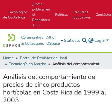
¿Cómo
publicar en
Tecnológico
Recursos
el
Políticas
Contácte
de Costa Rica
Educativos
Repositorio
TEC?
Communities
All of
Statistics
Log In
& Collections
DSpace
Home
Portal de Revistas del Instituto Tecnológico de Costa Rica
Tecnología en Marcha
Análisis del comportamiento de precios de cinco productos hortícolas en Costa Rica de 1999 al 2003
Análisis del comportamiento de
precios de cinco productos
hortícolas en Costa Rica de 1999 al
2003