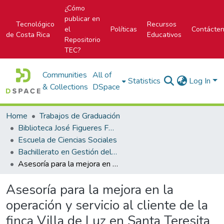
¿Cómo
publicar en
Tecnológico
Recursos
el
Políticas
Contácte
de Costa Rica
Educativos
Repositorio
TEC?
Communities
All of
Statistics
Log In
& Collections
DSpace
Home
Trabajos de Graduación
Biblioteca José Figueres Ferrer
Escuela de Ciencias Sociales
Bachillerato en Gestión del Turismo Sostenible
Asesoría para la mejora en la operación y servicio al cliente de la finca Villa de Luz en Santa Teresita de Turrialba, durante el segundo semestre del 2019
Asesoría para la mejora en la
operación y servicio al cliente de la
finca Villa de Luz en Santa Teresita