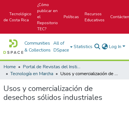
¿Cómo
publicar en
Tecnológico
Recursos
el
Políticas
Contácte
de Costa Rica
Educativos
Repositorio
TEC?
Communities
All of
Statistics
Log In
& Collections
DSpace
Home
Portal de Revistas del Instituto Tecnológico de Costa Rica
Tecnología en Marcha
Usos y comercialización de desechos sólidos industriales
Usos y comercialización de
desechos sólidos industriales