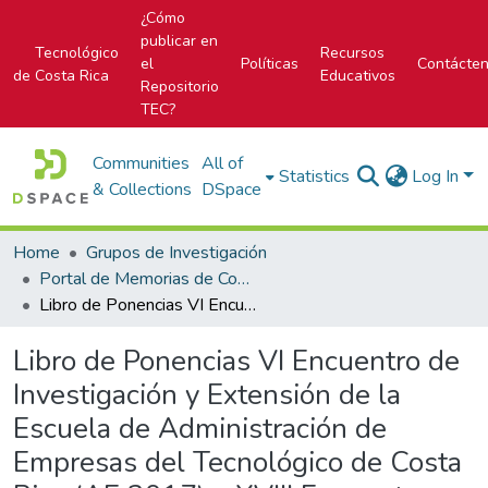
¿Cómo
publicar en
Tecnológico
Recursos
el
Políticas
Contácte
de Costa Rica
Educativos
Repositorio
TEC?
Communities
All of
Statistics
Log In
& Collections
DSpace
Home
Grupos de Investigación
Portal de Memorias de Congresos
Libro de Ponencias VI Encuentro de Investigación y Extensión de la Escuela de Administración de Empresas del Tecnológico de Costa Rica (AE 2017) y XVIII Encuentro Internacional de la Red MOTIVA
Libro de Ponencias VI Encuentro de
Investigación y Extensión de la
Escuela de Administración de
Empresas del Tecnológico de Costa