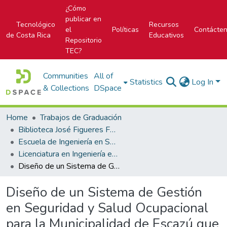
¿Cómo
publicar en
Tecnológico
Recursos
el
Políticas
Contácte
de Costa Rica
Educativos
Repositorio
TEC?
Communities
All of
Statistics
Log In
& Collections
DSpace
Home
Trabajos de Graduación
Biblioteca José Figueres Ferrer
Escuela de Ingeniería en Seguridad Laboral e Higiene Ambiental
Licenciatura en Ingeniería en Seguridad Laboral e Higiene Ambiental
Diseño de un Sistema de Gestión en Seguridad y Salud Ocupacional para la Municipalidad de Escazú que permita el cumplimiento de los requisitos definidos en la INTE/OSHAS 18001:2009
Diseño de un Sistema de Gestión
en Seguridad y Salud Ocupacional
para la Municipalidad de Escazú que