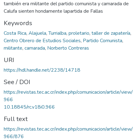
también era militante del partido comunista y camarada de
Calufa sienten hondamente lapartida de Fallas
Keywords
Costa Rica
,
Alajuela
,
Turrialba
,
proletario
,
taller de zapatería
,
Centro Obrero de Estudios Sociales
,
Partido Comunista
,
militante
,
camarada
,
Norberto Contreras
URI
https://hdl.handle.net/2238/14718
See / DOI
https://revistas.tec.ac.cr/index.php/comunicacion/article/view/
966
10.18845/rc.v18i0.966
Full text
https://revistas.tec.ac.cr/index.php/comunicacion/article/view/
966/876