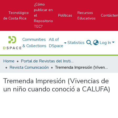
¿Cómo
publicar en
Tecnológico
Recursos
el
Políticas
Contácte
de Costa Rica
Educativos
Repositorio
TEC?
Communities
All of
Statistics
Log In
& Collections
DSpace
Home
Portal de Revistas del Instituto Tecnológico de Costa Rica
Revista Comunicación
Tremenda Impresión (Vivencias de un niño cuando conoció a CALUFA)
Tremenda Impresión (Vivencias de
un niño cuando conoció a CALUFA)