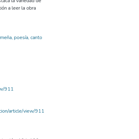
staca la variedad de
ión a leer la obra
nameña, poesía, canto
iew/911
acion/article/view/911