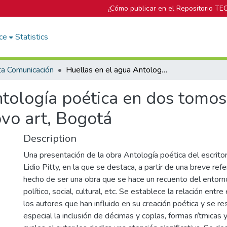
¿Cómo publicar en el Repositorio TE
ce
Statistics
ta Comunicación
Huellas en el agua Antología poética en dos tomos de Dimas Lidio Pitty.2005. Editora Novo art, Bogotá
tología poética en dos tomos
ovo art, Bogotá
Description
Una presentación de la obra Antología poética del escri
Lidio Pitty, en la que se destaca, a partir de una breve refer
hecho de ser una obra que se hace un recuento del entorno
político, social, cultural, etc. Se establece la relación entre 
los autores que han influido en su creación poética y se r
especial la inclusión de décimas y coplas, formas rítmicas y