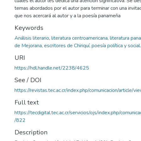
cuales el autor les dedica una atención significativa. Se de
temas abordados por el autor para terminar con una invitac
que nos acercará al autor y a la poesía panameña
Keywords
Análisis literario
,
literatura centroamericana, literatura pa
de Mejorana, escritores de Chiriquí, poesía política y social.
URI
https://hdl.handle.net/2238/4625
See / DOI
https://revistas.tec.ac.cr/index.php/comunicacion/article/v
Full text
https://tecdigital.tec.ac.cr/servicios/ojs/index.php/comunic
/822
Description