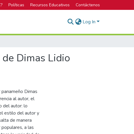
C?
Políticas
Recursos Educativos
Contáctenos
Log In
 de Dimas Lidio
tor panameño Dimas
encia al autor, el
 del autor: lo
el estilo del autor y
esalta de manera
 populares, a las