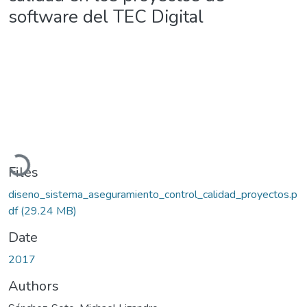
software del TEC Digital
Loading...
Files
diseno_sistema_aseguramiento_control_calidad_proyectos.p
df
(29.24 MB)
Date
2017
Authors