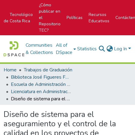
¿Cómo
publicar en
Tecnológico
Recursos
el
Políticas
Contácte
de Costa Rica
Educativos
Repositorio
TEC?
Communities
All of
Statistics
Log In
& Collections
DSpace
Home
Trabajos de Graduación
Biblioteca José Figueres Ferrer
Escuela de Administración de Tecnologías de Información (antes era Área Académica de Administración de Tecnologías de Información)
Licenciatura en Administración de Tecnología de Información
Diseño de sistema para el aseguramiento y el control de la calidad en los proyectos de software del TEC Digital
Diseño de sistema para el
aseguramiento y el control de la
calidad en los proyectos de