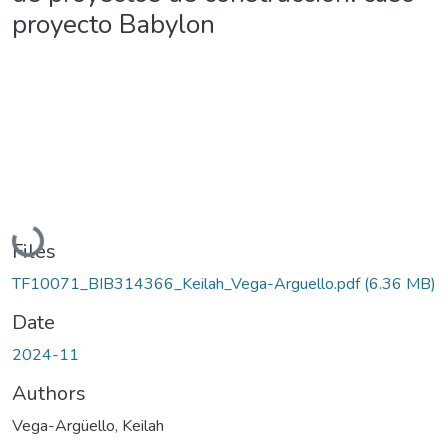
proyecto Babylon
Loading...
Files
TF10071_BIB314366_Keilah_Vega-Arguello.pdf
(6.36 MB)
Date
2024-11
Authors
Vega-Argüello, Keilah