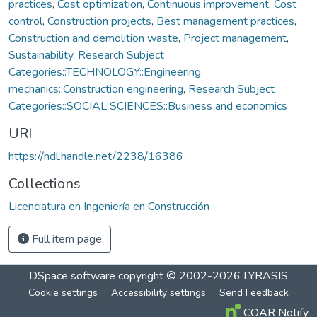
practices
,
Cost optimization
,
Continuous improvement
,
Cost
control
,
Construction projects
,
Best management practices
,
Construction and demolition waste
,
Project management
,
Sustainability
,
Research Subject
Categories::TECHNOLOGY::Engineering
mechanics::Construction engineering
,
Research Subject
Categories::SOCIAL SCIENCES::Business and economics
URI
https://hdl.handle.net/2238/16386
Collections
Licenciatura en Ingeniería en Construcción
Full item page
DSpace software
copyright © 2002-2026
LYRASIS
Cookie settings
Accessibility settings
Send Feedback
COAR Notify