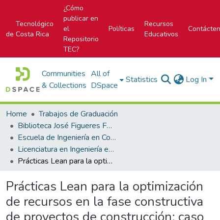
¿Cómo
publicar en
Tecnológico
Recursos
el
Políticas
Contácte
de Costa Rica
Educativos
Repositorio
TEC?
Communities
All of
Statistics
Log In
& Collections
DSpace
Home
Trabajos de Graduación
Biblioteca José Figueres Ferrer
Escuela de Ingeniería en Construcción
Licenciatura en Ingeniería en Construcción
Prácticas Lean para la optimización de recursos en la fase constructiva de proyectos de construcción: caso proyecto Babylon
Prácticas Lean para la optimización
de recursos en la fase constructiva
de proyectos de construcción: caso