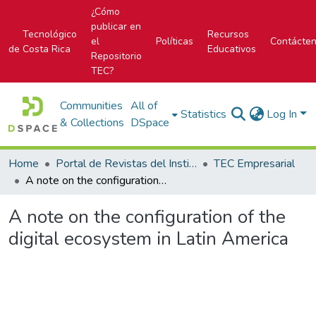
¿Cómo
publicar en
Tecnológico
Recursos
el
Políticas
Contácte
de Costa Rica
Educativos
Repositorio
TEC?
Communities
All of
Statistics
Log In
& Collections
DSpace
Home
Portal de Revistas del Instituto Tecnológico de Costa Rica
TEC Empresarial
A note on the configuration of the digital ecosystem in Latin America
A note on the configuration of the
digital ecosystem in Latin America