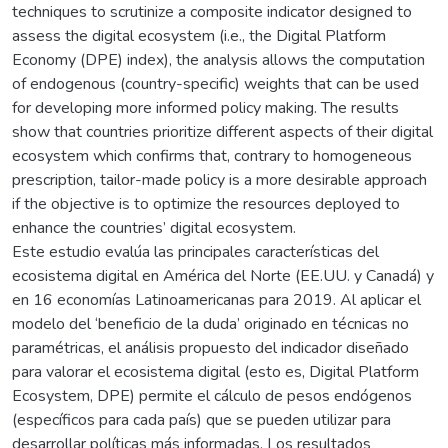
techniques to scrutinize a composite indicator designed to
assess the digital ecosystem (i.e., the Digital Platform
Economy (DPE) index), the analysis allows the computation
of endogenous (country-specific) weights that can be used
for developing more informed policy making. The results
show that countries prioritize different aspects of their digital
ecosystem which confirms that, contrary to homogeneous
prescription, tailor-made policy is a more desirable approach
if the objective is to optimize the resources deployed to
enhance the countries’ digital ecosystem.
Este estudio evalúa las principales características del
ecosistema digital en América del Norte (EE.UU. y Canadá) y
en 16 economías Latinoamericanas para 2019. Al aplicar el
modelo del ‘beneficio de la duda’ originado en técnicas no
paramétricas, el análisis propuesto del indicador diseñado
para valorar el ecosistema digital (esto es, Digital Platform
Ecosystem, DPE) permite el cálculo de pesos endógenos
(específicos para cada país) que se pueden utilizar para
desarrollar políticas más informadas. Los resultados