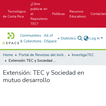
¿Cómo
publicar en
Tecnológico
Recursos
el
Políticas
Contácte
de Costa Rica
Educativos
Repositorio
TEC?
Communities
All of
Statistics
Log In
& Collections
DSpace
Home
Portal de Revistas del Instituto Tecnológico de Costa Rica
Investiga.TEC
Extensión: TEC y Sociedad en mutuo desarrollo
Extensión: TEC y Sociedad en
mutuo desarrollo