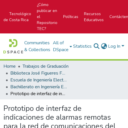
¿Cómo
publicar en
Tecnológico
Recursos
el
Políticas
Contácte
de Costa Rica
Educativos
Repositorio
TEC?
Communities
All of
Statistics
Log In
& Collections
DSpace
Home
Trabajos de Graduación
Biblioteca José Figueres Ferrer
Escuela de Ingeniería Electrónica
Bachillerato en Ingeniería Electrónica
Prototipo de interfaz de indicaciones de alarmas remotas para la red de comunicaciones del ICE Sector Electricidad
Prototipo de interfaz de
indicaciones de alarmas remotas
para la red de comunicaciones del