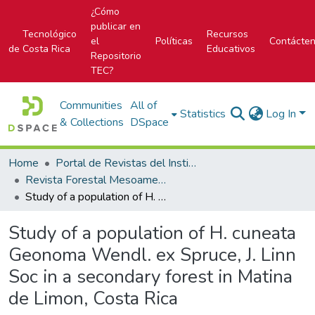
¿Cómo
publicar en
Tecnológico
Recursos
el
Políticas
Contácte
de Costa Rica
Educativos
Repositorio
TEC?
Communities
All of
Statistics
Log In
& Collections
DSpace
Home
Portal de Revistas del Instituto Tecnológico de Costa Rica
Revista Forestal Mesoamericana Kurú
Study of a population of H. cuneata Geonoma Wendl. ex Spruce, J. Linn Soc in a secondary forest in Matina de Limon, Costa Rica
Study of a population of H. cuneata
Geonoma Wendl. ex Spruce, J. Linn
Soc in a secondary forest in Matina
de Limon, Costa Rica