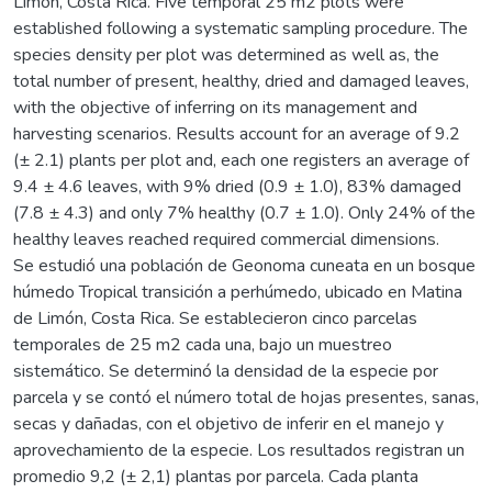
Limón, Costa Rica. Five temporal 25 m2 plots were
established following a systematic sampling procedure. The
species density per plot was determined as well as, the
total number of present, healthy, dried and damaged leaves,
with the objective of inferring on its management and
harvesting scenarios. Results account for an average of 9.2
(± 2.1) plants per plot and, each one registers an average of
9.4 ± 4.6 leaves, with 9% dried (0.9 ± 1.0), 83% damaged
(7.8 ± 4.3) and only 7% healthy (0.7 ± 1.0). Only 24% of the
healthy leaves reached required commercial dimensions.
Se estudió una población de Geonoma cuneata en un bosque
húmedo Tropical transición a perhúmedo, ubicado en Matina
de Limón, Costa Rica. Se establecieron cinco parcelas
temporales de 25 m2 cada una, bajo un muestreo
sistemático. Se determinó la densidad de la especie por
parcela y se contó el número total de hojas presentes, sanas,
secas y dañadas, con el objetivo de inferir en el manejo y
aprovechamiento de la especie. Los resultados registran un
promedio 9,2 (± 2,1) plantas por parcela. Cada planta