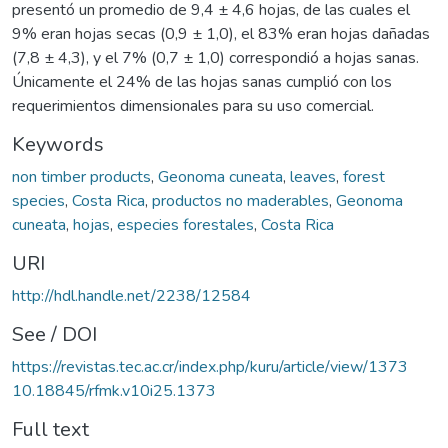
presentó un promedio de 9,4 ± 4,6 hojas, de las cuales el
9% eran hojas secas (0,9 ± 1,0), el 83% eran hojas dañadas
(7,8 ± 4,3), y el 7% (0,7 ± 1,0) correspondió a hojas sanas.
Únicamente el 24% de las hojas sanas cumplió con los
requerimientos dimensionales para su uso comercial.
Keywords
non timber products
,
Geonoma cuneata
,
leaves
,
forest
species
,
Costa Rica
,
productos no maderables
,
Geonoma
cuneata
,
hojas
,
especies forestales
,
Costa Rica
URI
http://hdl.handle.net/2238/12584
See / DOI
https://revistas.tec.ac.cr/index.php/kuru/article/view/1373
10.18845/rfmk.v10i25.1373
Full text