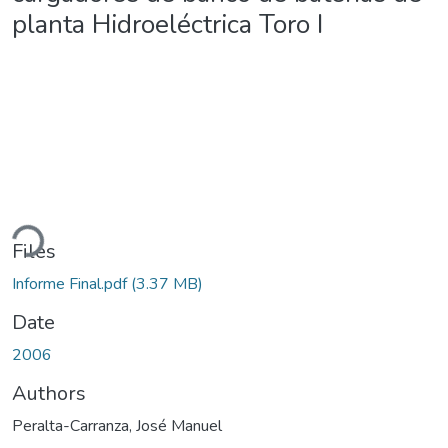
planta Hidroeléctrica Toro I
ding...
Files
Informe Final.pdf
(3.37 MB)
Date
2006
Authors
Peralta-Carranza, José Manuel