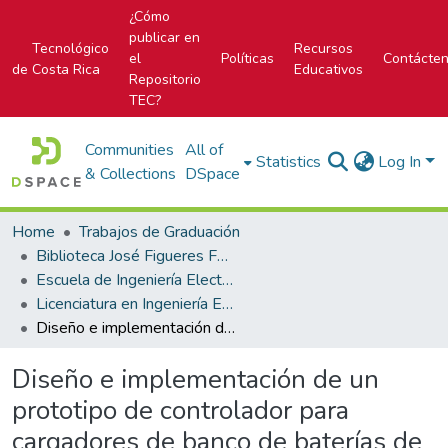
¿Cómo
publicar en
Tecnológico
Recursos
el
Políticas
Contácte
de Costa Rica
Educativos
Repositorio
TEC?
Communities
All of
Statistics
Log In
& Collections
DSpace
Home
Trabajos de Graduación
Biblioteca José Figueres Ferrer
Escuela de Ingeniería Electrónica
Licenciatura en Ingeniería Electrónica
Diseño e implementación de un prototipo de controlador para cargadores de banco de baterías de planta Hidroeléctrica Toro I
Diseño e implementación de un
prototipo de controlador para
cargadores de banco de baterías de